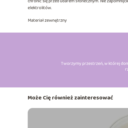
chronić się przed udarem słonecznym. Nie zapomnijci
elektrolitów.
Materiał zewnętrzny
Tworzymy przestrzeń, w której dom, r
r
Może Cię również zainteresować