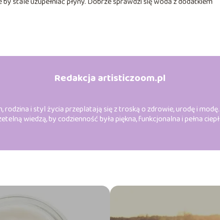
e by stale uzupełniać płyny. Dobrze sprawdzi się woda z dodatkiem
Redakcja artisticzoom.pl
odzina i styl życia przeplatają się z troską o zdrowie, urodę i modę
zetelną wiedzą, by codzienność była piękna, funkcjonalna i pełna ciepł