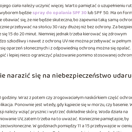
wojego ciała należy uczynić więcej. Warto pamiętać o uzupełnieniu ru
m wyborem będzie
spray do opalania SPF 30
lub SPF 50. Ma on for
e obawiać się, że nie będzie skuteczna, bo zapewnia taką samą ochro
cznie przebywać na słońcu 30 razy dłużej niż bez ochrony. Za bezpie
 się 15 do 20 minut. Niemniej jednak trzeba kierować się zdrowym
ardzo szkodliwy i nawet z ochroną UV nie można przebywać w pełnym
ać się oparzeń słonecznych i z odpowiednią ochroną można się opalać.
pić i lepiej nieco ograniczyć plażowanie pomimo stosowanej ochron
nie narazić się na niebezpieczeństwo udaru
2-3 godziny. Wraz z potem czy zrogowaciałym naskórkiem część ochro
ikacja. Ponownie jest wtedy, gdy kąpiecie się w morzu, czy basenie. 
ji należy wziąć prysznic i wytrzeć dokładnie skórę. Woda działa na
iowanie UV, zatem trzeba na to uważać. Koniecznie pamiętajcie, by
przeciwsłoneczne. W godzinach pomiędzy 11 a 15 przebywajcie w cieniu