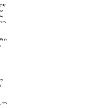
tyny
mę
nę
czny
 Przy
y
ny
W
, aby