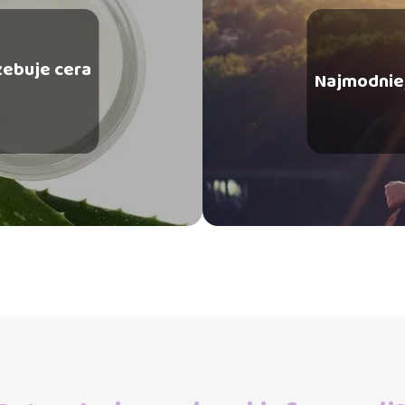
zebuje cera
Najmodniej