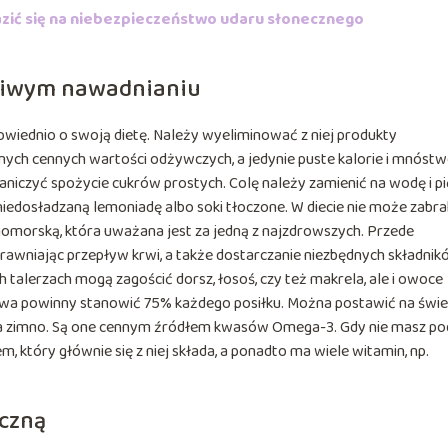
razić się na niebezpieczeństwo udaru słonecznego
aściwym nawadnianiu
dpowiednio o swoją dietę. Należy wyeliminować z niej produkty
dnych cennych wartości odżywczych, a jedynie puste kalorie i mnóst
aniczyć spożycie cukrów prostych. Colę należy zamienić na wodę i pi
i niedosładzaną lemoniadę albo soki tłoczone. W diecie nie może zabr
omorską, która uważana jest za jedną z najzdrowszych. Przede
rawniając przepływ krwi, a także dostarczanie niezbędnych składni
talerzach mogą zagościć dorsz, łosoś, czy też makrela, ale i owoce
rzywa powinny stanowić 75% każdego posiłku. Można postawić na świ
 na zimno. Są one cennym źródłem kwasów Omega-3. Gdy nie masz po
 który głównie się z niej składa, a ponadto ma wiele witamin, np.
eczną