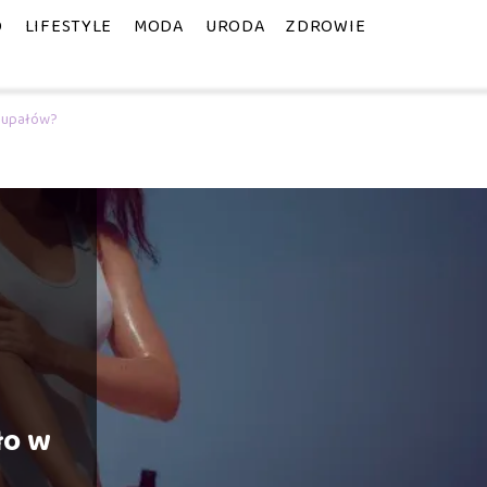
O
LIFESTYLE
MODA
URODA
ZDROWIE
e upałów?
ło w