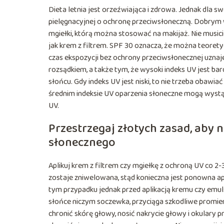
Dieta letnia jest orzeźwiająca i zdrowa. Jednak dla s
pielęgnacyjnej o ochronę przeciwsłoneczną. Dobry
mgiełki, którą można stosować na makijaż. Nie musici
jak krem z filtrem. SPF 30 oznacza, że można teorety
czas ekspozycji bez ochrony przeciwsłonecznej uznaje
rozsądkiem, a także tym, że wysoki indeks UV jest b
słońcu. Gdy indeks UV jest niski, to nie trzeba obawi
średnim indeksie UV oparzenia słoneczne mogą wystą
UV.
Przestrzegaj złotych zasad, aby 
słonecznego
Aplikuj krem z filtrem czy mgiełkę z ochroną UV co 
zostaje zniwelowana, stąd konieczna jest ponowna apl
tym przypadku jednak przed aplikacją kremu czy emuls
słońce niczym soczewka, przyciąga szkodliwe promien
chronić skórę głowy, nosić nakrycie głowy i okulary 