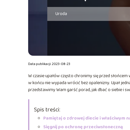
Uroda
Data publikacji: 2023-08-23
W czasie upałów często chronimy się przed słońcem w 
w końcu nie wypada wrócić bez opalenizny. Upał jedn
przedstawimy Wam garść porad, jak dbać o siebie i sw
Spis treści:
Pamiętaj o zdrowej diecie i właściwym 
Sięgnij po ochronę przeciwsłoneczną