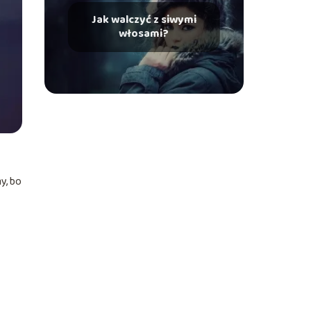
Jak walczyć z siwymi
włosami?
y, bo