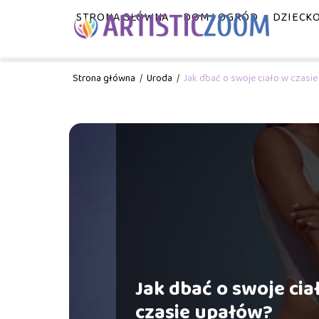
STRONA GŁÓWNA
DOM I OGRÓD
DZIECK
Strona główna
/
Uroda
/
Jak dbać o swoje ciało w czasi
Jak dbać o swoje cia
czasie upałów?