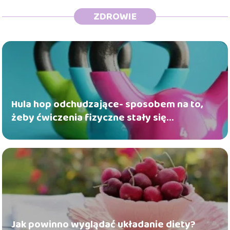
ZDROWIE
Hula hop odchudzające- sposobem na to,
żeby ćwiczenia fizyczne stały się
powinnością, która będzie na się kojarzyć
wyłącznie pozytywnie
Jak powinno wyglądać układanie diety?