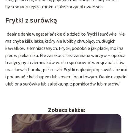
była smaczniejsza, można także przygotować sos.
Frytki z surówką
Idealne danie wegetariańskie dla dzieci to frytki i surówka. Nie
ma chyba kilkulatka, który nie lubiłby chrupiących, długich
kawałków ziemniaczanych. Frytki, podobnie jak placki, można
piec w piekarniku. Nie zaszkodzi też zamiana warzyw – oprócz
tradycyjnych ziemniaków warto spróbować wersji z batatów,
marchewki, buraka, pietruszki. Frytki najlepiej doprawić ziołami
i podawać z ketchupem lub sosem jogurtowym. Danie uzupełni
ulubiona surówka lub sałatka, np. z pomidorów lub marchwi.
Zobacz także: