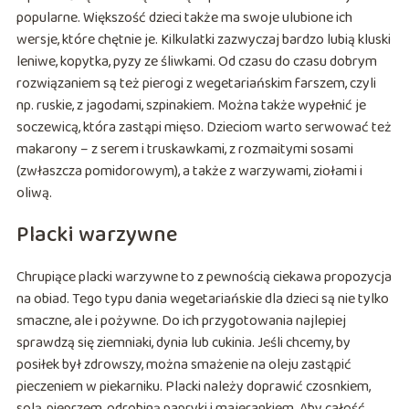
popularne. Większość dzieci także ma swoje ulubione ich
wersje, które chętnie je. Kilkulatki zazwyczaj bardzo lubią kluski
leniwe, kopytka, pyzy ze śliwkami. Od czasu do czasu dobrym
rozwiązaniem są też pierogi z wegetariańskim farszem, czyli
np. ruskie, z jagodami, szpinakiem. Można także wypełnić je
soczewicą, która zastąpi mięso. Dzieciom warto serwować też
makarony – z serem i truskawkami, z rozmaitymi sosami
(zwłaszcza pomidorowym), a także z warzywami, ziołami i
oliwą.
Placki warzywne
Chrupiące placki warzywne to z pewnością ciekawa propozycja
na obiad. Tego typu dania wegetariańskie dla dzieci są nie tylko
smaczne, ale i pożywne. Do ich przygotowania najlepiej
sprawdzą się ziemniaki, dynia lub cukinia. Jeśli chcemy, by
posiłek był zdrowszy, można smażenie na oleju zastąpić
pieczeniem w piekarniku. Placki należy doprawić czosnkiem,
solą, pieprzem, odrobiną papryki i majerankiem. Aby całość